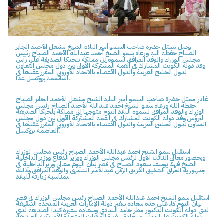
وصل ممثل حضرة صاحب السمو أمير البلاد الشيخ مشعل الأحمد الجابر
الصباح حفظه الله ورعاه سمو الشيخ أحمد عبدالله الأحمد الصباح رئيس
مجلس الوزراء والوفد المرافق لسموه إلى مملكة بلجيكا الصديقة على رأس
وفد دولة الكويت المشارك في القمة المشتركة الأولى بين دول مجلس التعاون
لدول الخليج العربية والدول الأعضاء بالاتحاد الأوروبي المقرر عقدها في
العاصمة بروكسل غدا.
غادر ممثل حضرة صاحب السمو أمير البلاد الشيخ مشعل الأحمد الجابر الصباح
حفظه الله ورعاه سمو الشيخ أحمد عبدالله الأحمد الصباح رئيس مجلس
الوزراء والوفد المرافق لسموه البلاد اليوم متوجها إلى مملكة بلجيكا الصديقة
لترؤس وفد دولة الكويت المشارك في القمة المشتركة الأولى بين دول مجلس
التعاون لدول الخليج العربية والدول الأعضاء بالاتحاد الأوروبي المقرر عقدها في
العاصمة بروكسل.
استقبل سمو الشيخ أحمد عبدالله الأحمد الصباح رئيس مجلس الوزراء
وبحضور معالي النائب الأول لرئيس مجلس الوزراء ووزير الدفاع ووزير الداخلية
الشيخ فهد يوسف سعود الصباح في قصر بيان اليوم معالي وزير الداخلية في
جمهورية العراق الشقيق الفريق الركن عبدالأمير الشمري والوفد المرافق وذلك
بمناسبة زيارته للبلاد.
استقبل سمو الشيخ أحمد عبدالله الأحمد الصباح رئيس مجلس الوزراء في قصر
بيان اليوم كلا على حدة سعادة سفير دولة الإمارات العربية المتحدة الشقيقة
لدى دولة الكويت الدكتور مطر حامد النيادي وسعادة سفيرة كندا الصديقة لدى
دولة الكويت عليا مواني وسعادة سفيرة الولايات المتحدة الأمريكية الصديقة