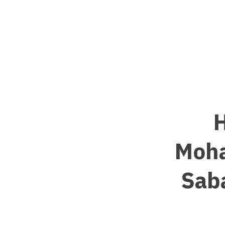
H
Moha
Saba