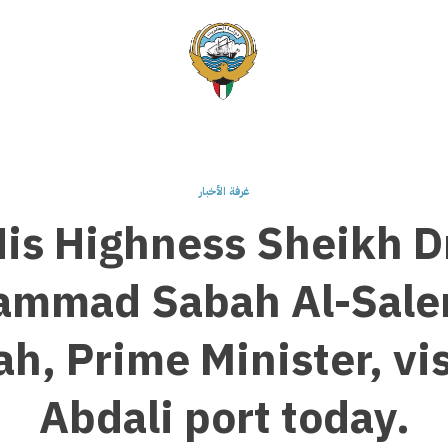
غرفة الأخبار
is Highness Sheikh D
mmad Sabah Al-Sale
h, Prime Minister, vi
Abdali port today.