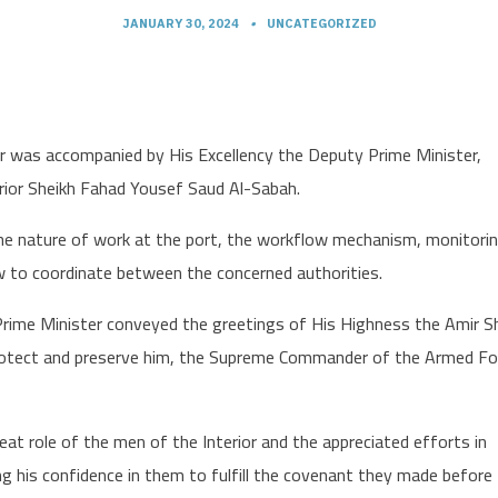
JANUARY 30, 2024
•
UNCATEGORIZED
er was accompanied by His Excellency the Deputy Prime Minister,
rior Sheikh Fahad Yousef Saud Al-Sabah.
the nature of work at the port, the workflow mechanism, monitori
w to coordinate between the concerned authorities.
e Prime Minister conveyed the greetings of His Highness the Amir S
rotect and preserve him, the Supreme Commander of the Armed Fo
at role of the men of the Interior and the appreciated efforts in
ng his confidence in them to fulfill the covenant they made before 