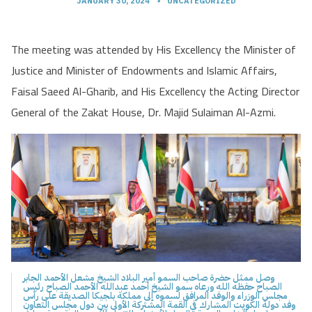
JANUARY 30, 2024
•
UNCATEGORIZED
The meeting was attended by His Excellency the Minister of
Justice and Minister of Endowments and Islamic Affairs,
Faisal Saeed Al-Gharib, and His Excellency the Acting Director
General of the Zakat House, Dr. Majid Sulaiman Al-Azmi.
وصل ممثل حضرة صاحب السمو أمير البلاد الشيخ مشعل الأحمد الجابر
الصباح حفظه الله ورعاه سمو الشيخ أحمد عبدالله الأحمد الصباح رئيس
مجلس الوزراء والوفد المرافق لسموه إلى مملكة بلجيكا الصديقة على رأس
وفد دولة الكويت المشارك في القمة المشتركة الأولى بين دول مجلس التعاون