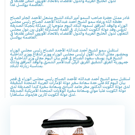
لدول الخليج العربية والدول الأعضاء بالاتحاد الأوروبي المقرر عقدها في
العاصمة بروكسل غدا.
غادر ممثل حضرة صاحب السمو أمير البلاد الشيخ مشعل الأحمد الجابر الصباح
حفظه الله ورعاه سمو الشيخ أحمد عبدالله الأحمد الصباح رئيس مجلس
الوزراء والوفد المرافق لسموه البلاد اليوم متوجها إلى مملكة بلجيكا الصديقة
لترؤس وفد دولة الكويت المشارك في القمة المشتركة الأولى بين دول مجلس
التعاون لدول الخليج العربية والدول الأعضاء بالاتحاد الأوروبي المقرر عقدها في
العاصمة بروكسل.
استقبل سمو الشيخ أحمد عبدالله الأحمد الصباح رئيس مجلس الوزراء
وبحضور معالي النائب الأول لرئيس مجلس الوزراء ووزير الدفاع ووزير الداخلية
الشيخ فهد يوسف سعود الصباح في قصر بيان اليوم معالي وزير الداخلية في
جمهورية العراق الشقيق الفريق الركن عبدالأمير الشمري والوفد المرافق وذلك
بمناسبة زيارته للبلاد.
استقبل سمو الشيخ أحمد عبدالله الأحمد الصباح رئيس مجلس الوزراء في قصر
بيان اليوم كلا على حدة سعادة سفير دولة الإمارات العربية المتحدة الشقيقة
لدى دولة الكويت الدكتور مطر حامد النيادي وسعادة سفيرة كندا الصديقة لدى
دولة الكويت عليا مواني وسعادة سفيرة الولايات المتحدة الأمريكية الصديقة
لدى دولة الكويت كارين هايدوك ساساهارا.