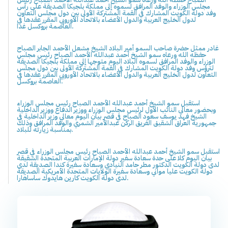
مجلس الوزراء والوفد المرافق لسموه إلى مملكة بلجيكا الصديقة على رأس
وفد دولة الكويت المشارك في القمة المشتركة الأولى بين دول مجلس التعاون
لدول الخليج العربية والدول الأعضاء بالاتحاد الأوروبي المقرر عقدها في
العاصمة بروكسل غدا.
غادر ممثل حضرة صاحب السمو أمير البلاد الشيخ مشعل الأحمد الجابر الصباح
حفظه الله ورعاه سمو الشيخ أحمد عبدالله الأحمد الصباح رئيس مجلس
الوزراء والوفد المرافق لسموه البلاد اليوم متوجها إلى مملكة بلجيكا الصديقة
لترؤس وفد دولة الكويت المشارك في القمة المشتركة الأولى بين دول مجلس
التعاون لدول الخليج العربية والدول الأعضاء بالاتحاد الأوروبي المقرر عقدها في
العاصمة بروكسل.
استقبل سمو الشيخ أحمد عبدالله الأحمد الصباح رئيس مجلس الوزراء
وبحضور معالي النائب الأول لرئيس مجلس الوزراء ووزير الدفاع ووزير الداخلية
الشيخ فهد يوسف سعود الصباح في قصر بيان اليوم معالي وزير الداخلية في
جمهورية العراق الشقيق الفريق الركن عبدالأمير الشمري والوفد المرافق وذلك
بمناسبة زيارته للبلاد.
استقبل سمو الشيخ أحمد عبدالله الأحمد الصباح رئيس مجلس الوزراء في قصر
بيان اليوم كلا على حدة سعادة سفير دولة الإمارات العربية المتحدة الشقيقة
لدى دولة الكويت الدكتور مطر حامد النيادي وسعادة سفيرة كندا الصديقة لدى
دولة الكويت عليا مواني وسعادة سفيرة الولايات المتحدة الأمريكية الصديقة
لدى دولة الكويت كارين هايدوك ساساهارا.