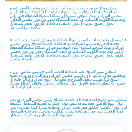
وصل ممثل حضرة صاحب السمو أمير البلاد الشيخ مشعل الأحمد الجابر
الصباح حفظه الله ورعاه سمو الشيخ أحمد عبدالله الأحمد الصباح رئيس
مجلس الوزراء والوفد المرافق لسموه إلى مملكة بلجيكا الصديقة على رأس
وفد دولة الكويت المشارك في القمة المشتركة الأولى بين دول مجلس التعاون
لدول الخليج العربية والدول الأعضاء بالاتحاد الأوروبي المقرر عقدها في
العاصمة بروكسل غدا.
غادر ممثل حضرة صاحب السمو أمير البلاد الشيخ مشعل الأحمد الجابر الصباح
حفظه الله ورعاه سمو الشيخ أحمد عبدالله الأحمد الصباح رئيس مجلس
الوزراء والوفد المرافق لسموه البلاد اليوم متوجها إلى مملكة بلجيكا الصديقة
لترؤس وفد دولة الكويت المشارك في القمة المشتركة الأولى بين دول مجلس
التعاون لدول الخليج العربية والدول الأعضاء بالاتحاد الأوروبي المقرر عقدها في
العاصمة بروكسل.
استقبل سمو الشيخ أحمد عبدالله الأحمد الصباح رئيس مجلس الوزراء
وبحضور معالي النائب الأول لرئيس مجلس الوزراء ووزير الدفاع ووزير الداخلية
الشيخ فهد يوسف سعود الصباح في قصر بيان اليوم معالي وزير الداخلية في
جمهورية العراق الشقيق الفريق الركن عبدالأمير الشمري والوفد المرافق وذلك
بمناسبة زيارته للبلاد.
استقبل سمو الشيخ أحمد عبدالله الأحمد الصباح رئيس مجلس الوزراء في قصر
بيان اليوم كلا على حدة سعادة سفير دولة الإمارات العربية المتحدة الشقيقة
لدى دولة الكويت الدكتور مطر حامد النيادي وسعادة سفيرة كندا الصديقة لدى
دولة الكويت عليا مواني وسعادة سفيرة الولايات المتحدة الأمريكية الصديقة
لدى دولة الكويت كارين هايدوك ساساهارا.