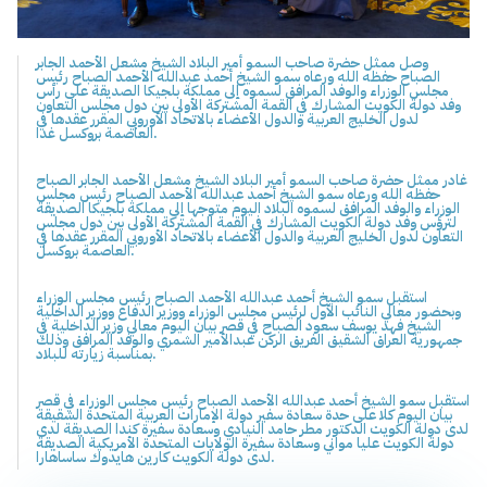
وصل ممثل حضرة صاحب السمو أمير البلاد الشيخ مشعل الأحمد الجابر
الصباح حفظه الله ورعاه سمو الشيخ أحمد عبدالله الأحمد الصباح رئيس
مجلس الوزراء والوفد المرافق لسموه إلى مملكة بلجيكا الصديقة على رأس
وفد دولة الكويت المشارك في القمة المشتركة الأولى بين دول مجلس التعاون
لدول الخليج العربية والدول الأعضاء بالاتحاد الأوروبي المقرر عقدها في
العاصمة بروكسل غدا.
غادر ممثل حضرة صاحب السمو أمير البلاد الشيخ مشعل الأحمد الجابر الصباح
حفظه الله ورعاه سمو الشيخ أحمد عبدالله الأحمد الصباح رئيس مجلس
الوزراء والوفد المرافق لسموه البلاد اليوم متوجها إلى مملكة بلجيكا الصديقة
لترؤس وفد دولة الكويت المشارك في القمة المشتركة الأولى بين دول مجلس
التعاون لدول الخليج العربية والدول الأعضاء بالاتحاد الأوروبي المقرر عقدها في
العاصمة بروكسل.
استقبل سمو الشيخ أحمد عبدالله الأحمد الصباح رئيس مجلس الوزراء
وبحضور معالي النائب الأول لرئيس مجلس الوزراء ووزير الدفاع ووزير الداخلية
الشيخ فهد يوسف سعود الصباح في قصر بيان اليوم معالي وزير الداخلية في
جمهورية العراق الشقيق الفريق الركن عبدالأمير الشمري والوفد المرافق وذلك
بمناسبة زيارته للبلاد.
استقبل سمو الشيخ أحمد عبدالله الأحمد الصباح رئيس مجلس الوزراء في قصر
بيان اليوم كلا على حدة سعادة سفير دولة الإمارات العربية المتحدة الشقيقة
لدى دولة الكويت الدكتور مطر حامد النيادي وسعادة سفيرة كندا الصديقة لدى
دولة الكويت عليا مواني وسعادة سفيرة الولايات المتحدة الأمريكية الصديقة
لدى دولة الكويت كارين هايدوك ساساهارا.