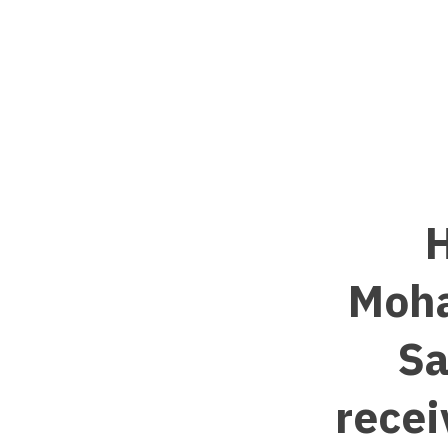
H
Moha
Sa
recei