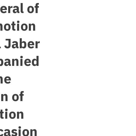
eral of
motion
l Jaber
panied
he
n of
tion
casion