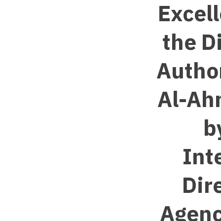
Excell
the D
Author
Al-Ah
b
Int
Dir
Agenc