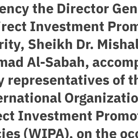
ency the Director Gen
irect Investment Pro
ity, Sheikh Dr. Misha
mad Al-Sabah, accom
y representatives of t
ernational Organizatio
ect Investment Promo
ies (WIPA), on the oc