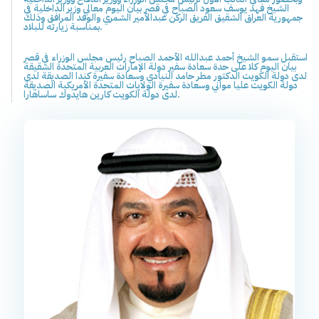
الشيخ فهد يوسف سعود الصباح في قصر بيان اليوم معالي وزير الداخلية في
جمهورية العراق الشقيق الفريق الركن عبدالأمير الشمري والوفد المرافق وذلك
بمناسبة زيارته للبلاد.
استقبل سمو الشيخ أحمد عبدالله الأحمد الصباح رئيس مجلس الوزراء في قصر
بيان اليوم كلا على حدة سعادة سفير دولة الإمارات العربية المتحدة الشقيقة
لدى دولة الكويت الدكتور مطر حامد النيادي وسعادة سفيرة كندا الصديقة لدى
دولة الكويت عليا مواني وسعادة سفيرة الولايات المتحدة الأمريكية الصديقة
لدى دولة الكويت كارين هايدوك ساساهارا.