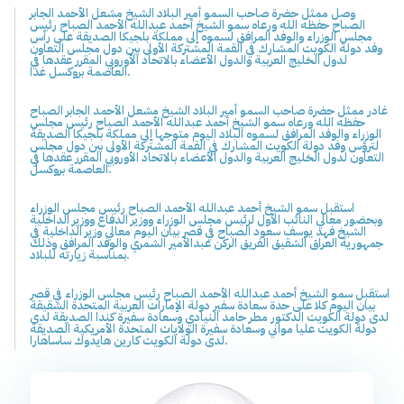
وصل ممثل حضرة صاحب السمو أمير البلاد الشيخ مشعل الأحمد الجابر
الصباح حفظه الله ورعاه سمو الشيخ أحمد عبدالله الأحمد الصباح رئيس
مجلس الوزراء والوفد المرافق لسموه إلى مملكة بلجيكا الصديقة على رأس
وفد دولة الكويت المشارك في القمة المشتركة الأولى بين دول مجلس التعاون
لدول الخليج العربية والدول الأعضاء بالاتحاد الأوروبي المقرر عقدها في
العاصمة بروكسل غدا.
غادر ممثل حضرة صاحب السمو أمير البلاد الشيخ مشعل الأحمد الجابر الصباح
حفظه الله ورعاه سمو الشيخ أحمد عبدالله الأحمد الصباح رئيس مجلس
الوزراء والوفد المرافق لسموه البلاد اليوم متوجها إلى مملكة بلجيكا الصديقة
لترؤس وفد دولة الكويت المشارك في القمة المشتركة الأولى بين دول مجلس
التعاون لدول الخليج العربية والدول الأعضاء بالاتحاد الأوروبي المقرر عقدها في
العاصمة بروكسل.
استقبل سمو الشيخ أحمد عبدالله الأحمد الصباح رئيس مجلس الوزراء
وبحضور معالي النائب الأول لرئيس مجلس الوزراء ووزير الدفاع ووزير الداخلية
الشيخ فهد يوسف سعود الصباح في قصر بيان اليوم معالي وزير الداخلية في
جمهورية العراق الشقيق الفريق الركن عبدالأمير الشمري والوفد المرافق وذلك
بمناسبة زيارته للبلاد.
استقبل سمو الشيخ أحمد عبدالله الأحمد الصباح رئيس مجلس الوزراء في قصر
بيان اليوم كلا على حدة سعادة سفير دولة الإمارات العربية المتحدة الشقيقة
لدى دولة الكويت الدكتور مطر حامد النيادي وسعادة سفيرة كندا الصديقة لدى
دولة الكويت عليا مواني وسعادة سفيرة الولايات المتحدة الأمريكية الصديقة
لدى دولة الكويت كارين هايدوك ساساهارا.