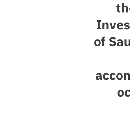
th
Inves
of Sa
accom
oc