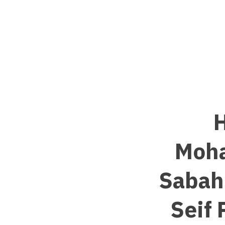
H
Moha
Sabah,
Seif 