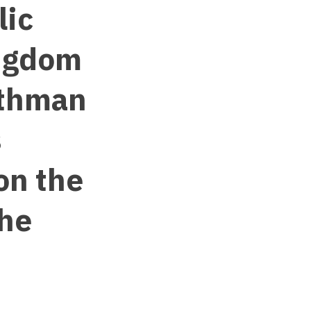
lic
ingdom
Othman
s
on the
the