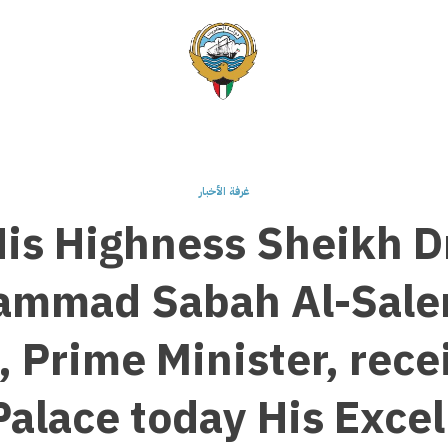
غرفة الأخبار
is Highness Sheikh D
mmad Sabah Al-Sale
 Prime Minister, rece
Palace today His Exce