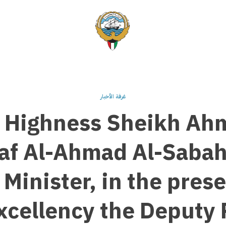
غرفة الأخبار
s Highness Sheikh Ah
f Al-Ahmad Al-Sabah
Minister, in the pres
xcellency the Deputy