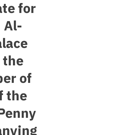
te for
 Al-
alace
 the
er of
f the
 Penny
anying