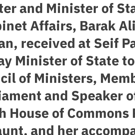
ter and Minister of Sta
inet Affairs, Barak Ali
an, received at Seif P
ay Minister of State to
cil of Ministers, Memb
iament and Speaker o
sh House of Commons
unt, and her accomp