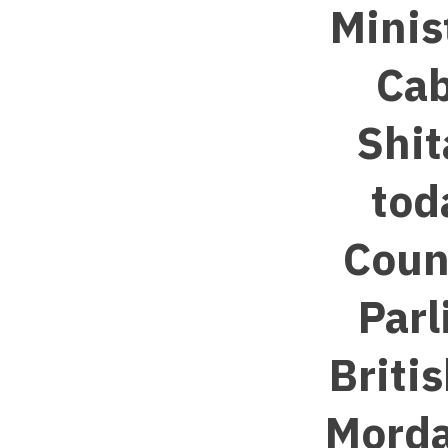
Minis
Cab
Shit
tod
Coun
Parl
Briti
Morda