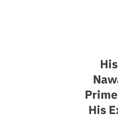
Hi
Nawa
Prime 
His E