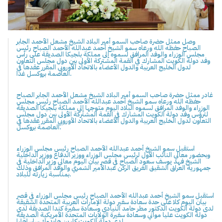
وصل ممثل حضرة صاحب السمو أمير البلاد الشيخ مشعل الأحمد الجابر
الصباح حفظه الله ورعاه سمو الشيخ أحمد عبدالله الأحمد الصباح رئيس
مجلس الوزراء والوفد المرافق لسموه إلى مملكة بلجيكا الصديقة على رأس
وفد دولة الكويت المشارك في القمة المشتركة الأولى بين دول مجلس التعاون
لدول الخليج العربية والدول الأعضاء بالاتحاد الأوروبي المقرر عقدها في
العاصمة بروكسل غدا.
غادر ممثل حضرة صاحب السمو أمير البلاد الشيخ مشعل الأحمد الجابر الصباح
حفظه الله ورعاه سمو الشيخ أحمد عبدالله الأحمد الصباح رئيس مجلس
الوزراء والوفد المرافق لسموه البلاد اليوم متوجها إلى مملكة بلجيكا الصديقة
لترؤس وفد دولة الكويت المشارك في القمة المشتركة الأولى بين دول مجلس
التعاون لدول الخليج العربية والدول الأعضاء بالاتحاد الأوروبي المقرر عقدها في
العاصمة بروكسل.
استقبل سمو الشيخ أحمد عبدالله الأحمد الصباح رئيس مجلس الوزراء
وبحضور معالي النائب الأول لرئيس مجلس الوزراء ووزير الدفاع ووزير الداخلية
الشيخ فهد يوسف سعود الصباح في قصر بيان اليوم معالي وزير الداخلية في
جمهورية العراق الشقيق الفريق الركن عبدالأمير الشمري والوفد المرافق وذلك
بمناسبة زيارته للبلاد.
استقبل سمو الشيخ أحمد عبدالله الأحمد الصباح رئيس مجلس الوزراء في قصر
بيان اليوم كلا على حدة سعادة سفير دولة الإمارات العربية المتحدة الشقيقة
لدى دولة الكويت الدكتور مطر حامد النيادي وسعادة سفيرة كندا الصديقة لدى
دولة الكويت عليا مواني وسعادة سفيرة الولايات المتحدة الأمريكية الصديقة
لدى دولة الكويت كارين هايدوك ساساهارا.