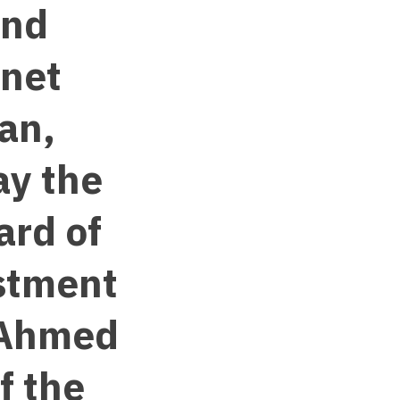
and
inet
tan,
ay the
ard of
estment
 Ahmed
f the