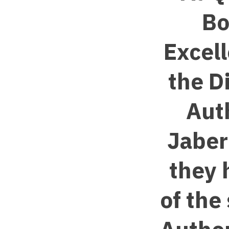
Bo
Excell
the D
Aut
Jaber
they 
of the