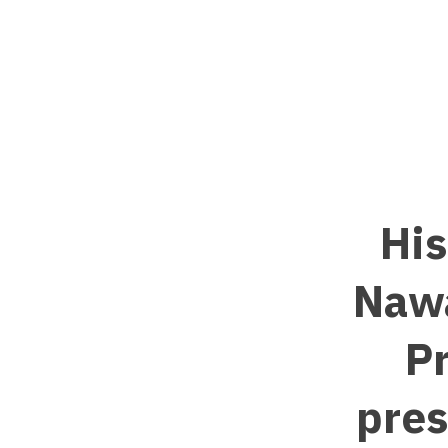
Hi
Nawa
Pr
pres