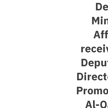
De
Min
Aff
recei
Deput
Direct
Promo
Al-Q