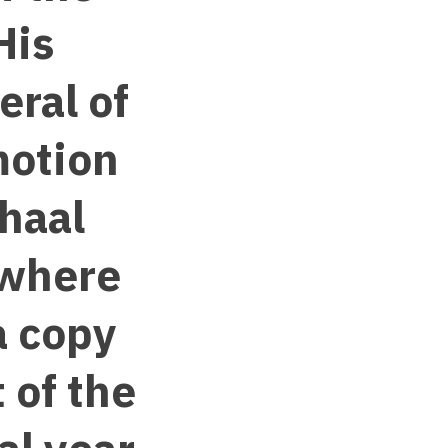
His
eral of
motion
haal
 where
a copy
 of the