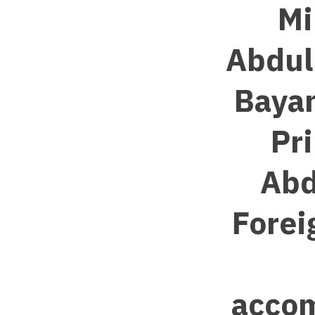
Mi
Abdull
Bayan
Pri
Abd
Forei
accom