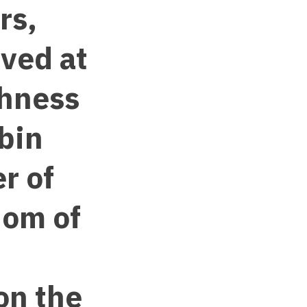
rs,
ived at
ghness
 bin
r of
dom of
on the