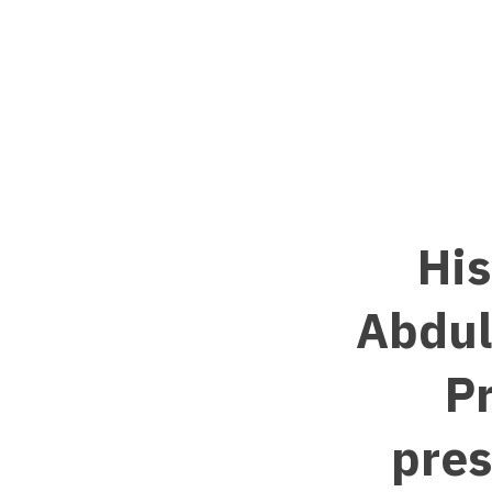
Hi
Abdul
Pr
pres