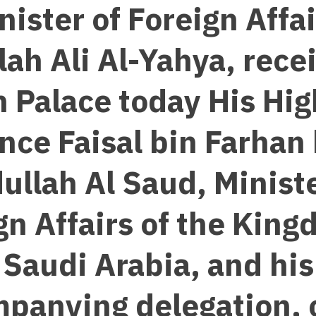
nister of Foreign Affai
ah Ali Al-Yahya, rece
 Palace today His Hi
nce Faisal bin Farhan
ullah Al Saud, Ministe
gn Affairs of the King
Saudi Arabia, and his
panying delegation, 