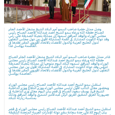
وصل ممثل حضرة صاحب السمو أمير البلاد الشيخ مشعل الأحمد الجابر
الصباح حفظه الله ورعاه سمو الشيخ أحمد عبدالله الأحمد الصباح رئيس
مجلس الوزراء والوفد المرافق لسموه إلى مملكة بلجيكا الصديقة على رأس
وفد دولة الكويت المشارك في القمة المشتركة الأولى بين دول مجلس التعاون
لدول الخليج العربية والدول الأعضاء بالاتحاد الأوروبي المقرر عقدها في
العاصمة بروكسل غدا.
غادر ممثل حضرة صاحب السمو أمير البلاد الشيخ مشعل الأحمد الجابر الصباح
حفظه الله ورعاه سمو الشيخ أحمد عبدالله الأحمد الصباح رئيس مجلس
الوزراء والوفد المرافق لسموه البلاد اليوم متوجها إلى مملكة بلجيكا الصديقة
لترؤس وفد دولة الكويت المشارك في القمة المشتركة الأولى بين دول مجلس
التعاون لدول الخليج العربية والدول الأعضاء بالاتحاد الأوروبي المقرر عقدها في
العاصمة بروكسل.
استقبل سمو الشيخ أحمد عبدالله الأحمد الصباح رئيس مجلس الوزراء
وبحضور معالي النائب الأول لرئيس مجلس الوزراء ووزير الدفاع ووزير الداخلية
الشيخ فهد يوسف سعود الصباح في قصر بيان اليوم معالي وزير الداخلية في
جمهورية العراق الشقيق الفريق الركن عبدالأمير الشمري والوفد المرافق وذلك
بمناسبة زيارته للبلاد.
استقبل سمو الشيخ أحمد عبدالله الأحمد الصباح رئيس مجلس الوزراء في قصر
بيان اليوم كلا على حدة سعادة سفير دولة الإمارات العربية المتحدة الشقيقة