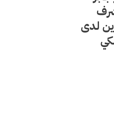
شرف
ين لدى