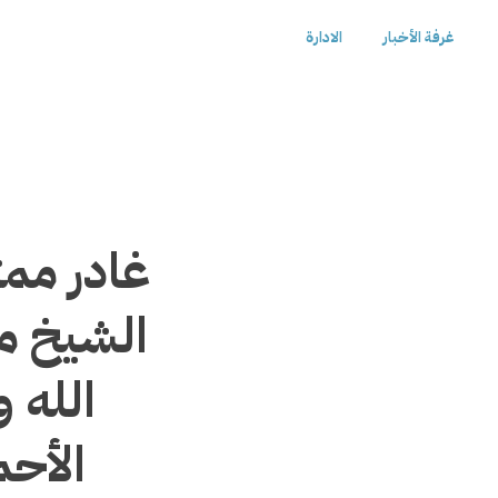
غرفة الأخبار
الادارة
غادر مم
الشيخ م
الله 
الأح