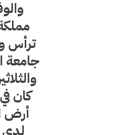
والوف
مملكة 
ترأس و
جامعة ال
والثلاث
كان في
أرض ا
لدى م