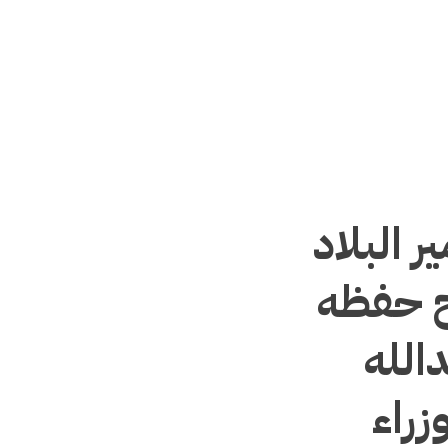
البلاد
ح حفظه
الله
راء