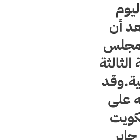
ليوم
عد أن
 مجلس
الثالثة
ية.وقد
ه على
كويت
جابر