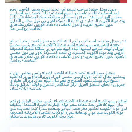
وصل ممثل حضرة صاحب السمو أمير البلاد الشيخ مشعل الأحمد الجابر
الصباح حفظه الله ورعاه سمو الشيخ أحمد عبدالله الأحمد الصباح رئيس
مجلس الوزراء والوفد المرافق لسموه إلى مملكة بلجيكا الصديقة على رأس
وفد دولة الكويت المشارك في القمة المشتركة الأولى بين دول مجلس التعاون
لدول الخليج العربية والدول الأعضاء بالاتحاد الأوروبي المقرر عقدها في
العاصمة بروكسل غدا.
غادر ممثل حضرة صاحب السمو أمير البلاد الشيخ مشعل الأحمد الجابر الصباح
حفظه الله ورعاه سمو الشيخ أحمد عبدالله الأحمد الصباح رئيس مجلس
الوزراء والوفد المرافق لسموه البلاد اليوم متوجها إلى مملكة بلجيكا الصديقة
لترؤس وفد دولة الكويت المشارك في القمة المشتركة الأولى بين دول مجلس
التعاون لدول الخليج العربية والدول الأعضاء بالاتحاد الأوروبي المقرر عقدها في
العاصمة بروكسل.
استقبل سمو الشيخ أحمد عبدالله الأحمد الصباح رئيس مجلس الوزراء
وبحضور معالي النائب الأول لرئيس مجلس الوزراء ووزير الدفاع ووزير الداخلية
الشيخ فهد يوسف سعود الصباح في قصر بيان اليوم معالي وزير الداخلية في
جمهورية العراق الشقيق الفريق الركن عبدالأمير الشمري والوفد المرافق وذلك
بمناسبة زيارته للبلاد.
استقبل سمو الشيخ أحمد عبدالله الأحمد الصباح رئيس مجلس الوزراء في قصر
بيان اليوم كلا على حدة سعادة سفير دولة الإمارات العربية المتحدة الشقيقة
لدى دولة الكويت الدكتور مطر حامد النيادي وسعادة سفيرة كندا الصديقة لدى
دولة الكويت عليا مواني وسعادة سفيرة الولايات المتحدة الأمريكية الصديقة
لدى دولة الكويت كارين هايدوك ساساهارا.