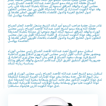
الصباح حفظه الله ورعاه سمو الشيخ أحمد عبدالله الأحمد الصباح رئيس
مجلس الوزراء والوفد المرافق لسموه إلى مملكة بلجيكا الصديقة على رأس
وفد دولة الكويت المشارك في القمة المشتركة الأولى بين دول مجلس التعاون
لدول الخليج العربية والدول الأعضاء بالاتحاد الأوروبي المقرر عقدها في
العاصمة بروكسل غدا.
غادر ممثل حضرة صاحب السمو أمير البلاد الشيخ مشعل الأحمد الجابر الصباح
حفظه الله ورعاه سمو الشيخ أحمد عبدالله الأحمد الصباح رئيس مجلس
الوزراء والوفد المرافق لسموه البلاد اليوم متوجها إلى مملكة بلجيكا الصديقة
لترؤس وفد دولة الكويت المشارك في القمة المشتركة الأولى بين دول مجلس
التعاون لدول الخليج العربية والدول الأعضاء بالاتحاد الأوروبي المقرر عقدها في
العاصمة بروكسل.
استقبل سمو الشيخ أحمد عبدالله الأحمد الصباح رئيس مجلس الوزراء
وبحضور معالي النائب الأول لرئيس مجلس الوزراء ووزير الدفاع ووزير الداخلية
الشيخ فهد يوسف سعود الصباح في قصر بيان اليوم معالي وزير الداخلية في
جمهورية العراق الشقيق الفريق الركن عبدالأمير الشمري والوفد المرافق وذلك
بمناسبة زيارته للبلاد.
استقبل سمو الشيخ أحمد عبدالله الأحمد الصباح رئيس مجلس الوزراء في قصر
بيان اليوم كلا على حدة سعادة سفير دولة الإمارات العربية المتحدة الشقيقة
لدى دولة الكويت الدكتور مطر حامد النيادي وسعادة سفيرة كندا الصديقة لدى
دولة الكويت عليا مواني وسعادة سفيرة الولايات المتحدة الأمريكية الصديقة
لدى دولة الكويت كارين هايدوك ساساهارا.