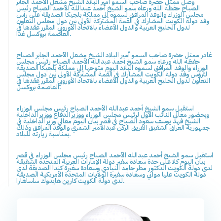
وصل ممثل حضرة صاحب السمو أمير البلاد الشيخ مشعل الأحمد الجابر
الصباح حفظه الله ورعاه سمو الشيخ أحمد عبدالله الأحمد الصباح رئيس
مجلس الوزراء والوفد المرافق لسموه إلى مملكة بلجيكا الصديقة على رأس
وفد دولة الكويت المشارك في القمة المشتركة الأولى بين دول مجلس التعاون
لدول الخليج العربية والدول الأعضاء بالاتحاد الأوروبي المقرر عقدها في
العاصمة بروكسل غدا.
غادر ممثل حضرة صاحب السمو أمير البلاد الشيخ مشعل الأحمد الجابر الصباح
حفظه الله ورعاه سمو الشيخ أحمد عبدالله الأحمد الصباح رئيس مجلس
الوزراء والوفد المرافق لسموه البلاد اليوم متوجها إلى مملكة بلجيكا الصديقة
لترؤس وفد دولة الكويت المشارك في القمة المشتركة الأولى بين دول مجلس
التعاون لدول الخليج العربية والدول الأعضاء بالاتحاد الأوروبي المقرر عقدها في
العاصمة بروكسل.
استقبل سمو الشيخ أحمد عبدالله الأحمد الصباح رئيس مجلس الوزراء
وبحضور معالي النائب الأول لرئيس مجلس الوزراء ووزير الدفاع ووزير الداخلية
الشيخ فهد يوسف سعود الصباح في قصر بيان اليوم معالي وزير الداخلية في
جمهورية العراق الشقيق الفريق الركن عبدالأمير الشمري والوفد المرافق وذلك
بمناسبة زيارته للبلاد.
استقبل سمو الشيخ أحمد عبدالله الأحمد الصباح رئيس مجلس الوزراء في قصر
بيان اليوم كلا على حدة سعادة سفير دولة الإمارات العربية المتحدة الشقيقة
لدى دولة الكويت الدكتور مطر حامد النيادي وسعادة سفيرة كندا الصديقة لدى
دولة الكويت عليا مواني وسعادة سفيرة الولايات المتحدة الأمريكية الصديقة
لدى دولة الكويت كارين هايدوك ساساهارا.