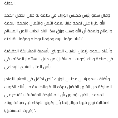
الدولة.
وقال سمو رئيس مجلس الوزراء في كلمة له خلال الحفل “نحمد
الله كثيرا على نعمه علينا نعمة الأمن والأمان ونعمة الرحمة
والوئام ونعمة أن الله وهب ورزق هذا البلد الطيب الآمن المسالم
شبابا مؤمنا بربه ومؤمنا بوطنه ومؤمنا بقيادته”.
وأشاد سموه بإيمان الشباب الكويتي بأهمية المشاركة الحقيقية
في صياغة وبناء (كويت المستقبل) من خلال الاستثمار المكثف في
رأس المال البشري الإبداعي.
وأضاف سمو رئيس مجلس الوزراء “نحن نحتفل في العشر الأواخر
المباركة من الشهر الفضيل بهذه الثلة والطليعة من أبناء الكويت
المبدعين الذين يؤمنون بأن المشاركة الحقيقية لا تقتصر على
احتفالية توزع فيها جوائز إنما بأن يكونوا شركاء في صياغة وبناء
(كويت المستقبل)”.