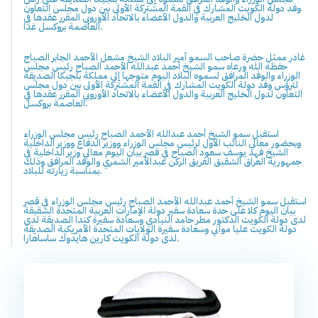
وفد دولة الكويت المشارك في القمة المشتركة الأولى بين دول مجلس التعاون
لدول الخليج العربية والدول الأعضاء بالاتحاد الأوروبي المقرر عقدها في
العاصمة بروكسل غدا.
غادر ممثل حضرة صاحب السمو أمير البلاد الشيخ مشعل الأحمد الجابر الصباح
حفظه الله ورعاه سمو الشيخ أحمد عبدالله الأحمد الصباح رئيس مجلس
الوزراء والوفد المرافق لسموه البلاد اليوم متوجها إلى مملكة بلجيكا الصديقة
لترؤس وفد دولة الكويت المشارك في القمة المشتركة الأولى بين دول مجلس
التعاون لدول الخليج العربية والدول الأعضاء بالاتحاد الأوروبي المقرر عقدها في
العاصمة بروكسل.
استقبل سمو الشيخ أحمد عبدالله الأحمد الصباح رئيس مجلس الوزراء
وبحضور معالي النائب الأول لرئيس مجلس الوزراء ووزير الدفاع ووزير الداخلية
الشيخ فهد يوسف سعود الصباح في قصر بيان اليوم معالي وزير الداخلية في
جمهورية العراق الشقيق الفريق الركن عبدالأمير الشمري والوفد المرافق وذلك
بمناسبة زيارته للبلاد.
استقبل سمو الشيخ أحمد عبدالله الأحمد الصباح رئيس مجلس الوزراء في قصر
بيان اليوم كلا على حدة سعادة سفير دولة الإمارات العربية المتحدة الشقيقة
لدى دولة الكويت الدكتور مطر حامد النيادي وسعادة سفيرة كندا الصديقة لدى
دولة الكويت عليا مواني وسعادة سفيرة الولايات المتحدة الأمريكية الصديقة
لدى دولة الكويت كارين هايدوك ساساهارا.