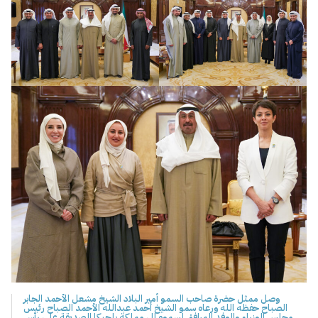
وصل ممثل حضرة صاحب السمو أمير البلاد الشيخ مشعل الأحمد الجابر
الصباح حفظه الله ورعاه سمو الشيخ أحمد عبدالله الأحمد الصباح رئيس
مجلس الوزراء والوفد المرافق لسموه إلى مملكة بلجيكا الصديقة على رأس