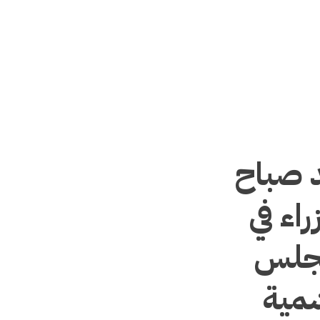
 صباح
اء في
مجلس
شمية