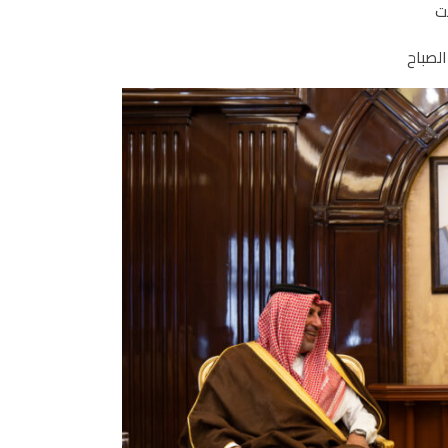
ت
الصباح