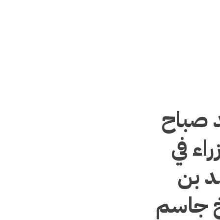
 صباح
اء في
د بن
يخ جاسم