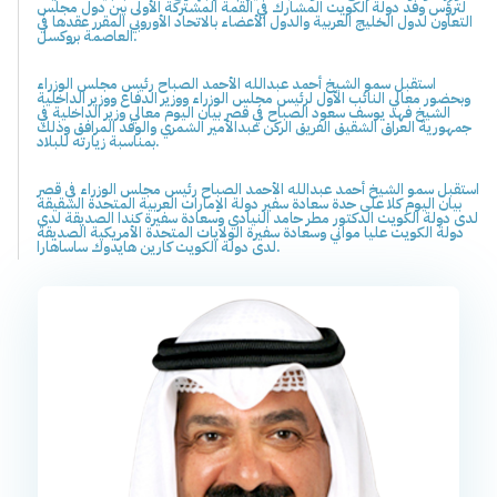
لترؤس وفد دولة الكويت المشارك في القمة المشتركة الأولى بين دول مجلس
التعاون لدول الخليج العربية والدول الأعضاء بالاتحاد الأوروبي المقرر عقدها في
العاصمة بروكسل.
استقبل سمو الشيخ أحمد عبدالله الأحمد الصباح رئيس مجلس الوزراء
وبحضور معالي النائب الأول لرئيس مجلس الوزراء ووزير الدفاع ووزير الداخلية
الشيخ فهد يوسف سعود الصباح في قصر بيان اليوم معالي وزير الداخلية في
جمهورية العراق الشقيق الفريق الركن عبدالأمير الشمري والوفد المرافق وذلك
بمناسبة زيارته للبلاد.
استقبل سمو الشيخ أحمد عبدالله الأحمد الصباح رئيس مجلس الوزراء في قصر
بيان اليوم كلا على حدة سعادة سفير دولة الإمارات العربية المتحدة الشقيقة
لدى دولة الكويت الدكتور مطر حامد النيادي وسعادة سفيرة كندا الصديقة لدى
دولة الكويت عليا مواني وسعادة سفيرة الولايات المتحدة الأمريكية الصديقة
لدى دولة الكويت كارين هايدوك ساساهارا.