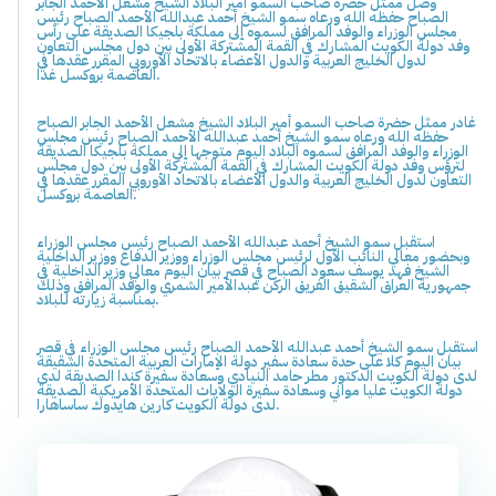
وصل ممثل حضرة صاحب السمو أمير البلاد الشيخ مشعل الأحمد الجابر
الصباح حفظه الله ورعاه سمو الشيخ أحمد عبدالله الأحمد الصباح رئيس
مجلس الوزراء والوفد المرافق لسموه إلى مملكة بلجيكا الصديقة على رأس
وفد دولة الكويت المشارك في القمة المشتركة الأولى بين دول مجلس التعاون
لدول الخليج العربية والدول الأعضاء بالاتحاد الأوروبي المقرر عقدها في
العاصمة بروكسل غدا.
غادر ممثل حضرة صاحب السمو أمير البلاد الشيخ مشعل الأحمد الجابر الصباح
حفظه الله ورعاه سمو الشيخ أحمد عبدالله الأحمد الصباح رئيس مجلس
الوزراء والوفد المرافق لسموه البلاد اليوم متوجها إلى مملكة بلجيكا الصديقة
لترؤس وفد دولة الكويت المشارك في القمة المشتركة الأولى بين دول مجلس
التعاون لدول الخليج العربية والدول الأعضاء بالاتحاد الأوروبي المقرر عقدها في
العاصمة بروكسل.
استقبل سمو الشيخ أحمد عبدالله الأحمد الصباح رئيس مجلس الوزراء
وبحضور معالي النائب الأول لرئيس مجلس الوزراء ووزير الدفاع ووزير الداخلية
الشيخ فهد يوسف سعود الصباح في قصر بيان اليوم معالي وزير الداخلية في
جمهورية العراق الشقيق الفريق الركن عبدالأمير الشمري والوفد المرافق وذلك
بمناسبة زيارته للبلاد.
استقبل سمو الشيخ أحمد عبدالله الأحمد الصباح رئيس مجلس الوزراء في قصر
بيان اليوم كلا على حدة سعادة سفير دولة الإمارات العربية المتحدة الشقيقة
لدى دولة الكويت الدكتور مطر حامد النيادي وسعادة سفيرة كندا الصديقة لدى
دولة الكويت عليا مواني وسعادة سفيرة الولايات المتحدة الأمريكية الصديقة
لدى دولة الكويت كارين هايدوك ساساهارا.