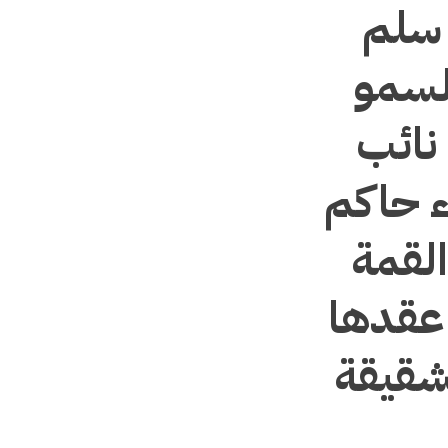
 سلم
لسمو
نائب
ء حاكم
لقمة
202 المقرر عقدها
لشقيقة