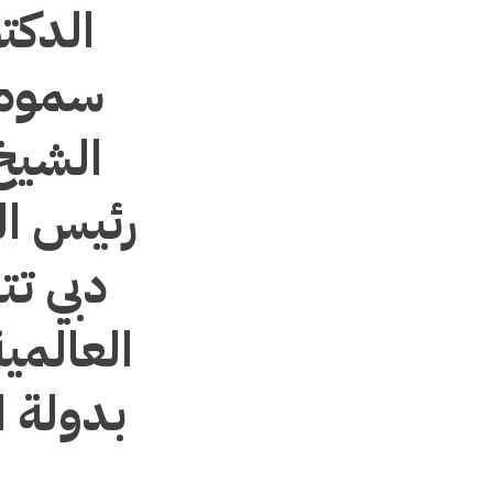
الدكت
سموه 
الشيخ
رئيس ال
دبي ت
بدولة ا