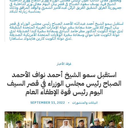
وبحضور معالي النائب الأول لرئيس مجلس الوزراء ووزير الدفاع ووزير الداخلية
الشيخ فهد يوسف سعود الصباح في قصر بيان اليوم معالي وزير الداخلية في
جمهورية العراق الشقيق الفريق الركن عبدالأمير الشمري والوفد المرافق وذلك
بمناسبة زيارته للبلاد.
استقبل سمو الشيخ أحمد عبدالله الأحمد الصباح رئيس مجلس الوزراء في قصر
بيان اليوم كلا على حدة سعادة سفير دولة الإمارات العربية المتحدة الشقيقة
لدى دولة الكويت الدكتور مطر حامد النيادي وسعادة سفيرة كندا الصديقة لدى
دولة الكويت عليا مواني وسعادة سفيرة الولايات المتحدة الأمريكية الصديقة
لدى دولة الكويت كارين هايدوك ساساهارا.
غرفة الأخبار
استقبل سمو الشيخ أحمد نواف الأحمد
الصباح رئيس مجلس الوزراء في قصر السيف
اليوم رئيس قوة الإطفاء العام
البيانات والمنشورات
•
SEPTEMBER 11, 2022