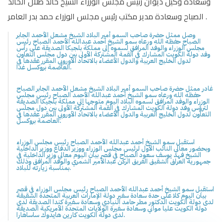
وسعادة وكيل ديوان رئيس مجلس الوزراء الشيخ خالد طلال الخالد
الصباح وسعادة مدير مكتب رئيس مجلس الوزراء حمد بدر العامر .
وصل ممثل حضرة صاحب السمو أمير البلاد الشيخ مشعل الأحمد الجابر
الصباح حفظه الله ورعاه سمو الشيخ أحمد عبدالله الأحمد الصباح رئيس
مجلس الوزراء والوفد المرافق لسموه إلى مملكة بلجيكا الصديقة على رأس
وفد دولة الكويت المشارك في القمة المشتركة الأولى بين دول مجلس التعاون
لدول الخليج العربية والدول الأعضاء بالاتحاد الأوروبي المقرر عقدها في
العاصمة بروكسل غدا.
غادر ممثل حضرة صاحب السمو أمير البلاد الشيخ مشعل الأحمد الجابر الصباح
حفظه الله ورعاه سمو الشيخ أحمد عبدالله الأحمد الصباح رئيس مجلس
الوزراء والوفد المرافق لسموه البلاد اليوم متوجها إلى مملكة بلجيكا الصديقة
لترؤس وفد دولة الكويت المشارك في القمة المشتركة الأولى بين دول مجلس
التعاون لدول الخليج العربية والدول الأعضاء بالاتحاد الأوروبي المقرر عقدها في
العاصمة بروكسل.
استقبل سمو الشيخ أحمد عبدالله الأحمد الصباح رئيس مجلس الوزراء
وبحضور معالي النائب الأول لرئيس مجلس الوزراء ووزير الدفاع ووزير الداخلية
الشيخ فهد يوسف سعود الصباح في قصر بيان اليوم معالي وزير الداخلية في
جمهورية العراق الشقيق الفريق الركن عبدالأمير الشمري والوفد المرافق وذلك
بمناسبة زيارته للبلاد.
استقبل سمو الشيخ أحمد عبدالله الأحمد الصباح رئيس مجلس الوزراء في قصر
بيان اليوم كلا على حدة سعادة سفير دولة الإمارات العربية المتحدة الشقيقة
لدى دولة الكويت الدكتور مطر حامد النيادي وسعادة سفيرة كندا الصديقة لدى
دولة الكويت عليا مواني وسعادة سفيرة الولايات المتحدة الأمريكية الصديقة
لدى دولة الكويت كارين هايدوك ساساهارا.