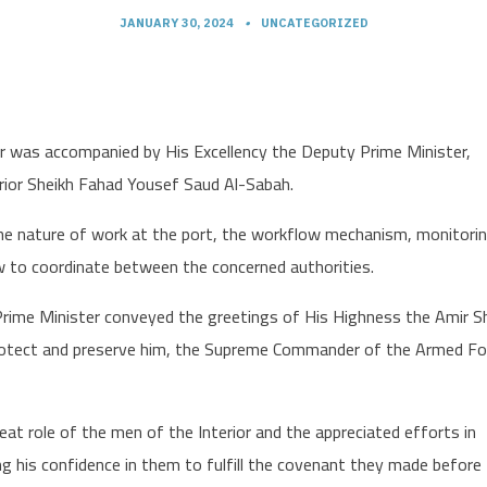
JANUARY 30, 2024
•
UNCATEGORIZED
er was accompanied by His Excellency the Deputy Prime Minister,
rior Sheikh Fahad Yousef Saud Al-Sabah.
the nature of work at the port, the workflow mechanism, monitori
w to coordinate between the concerned authorities.
e Prime Minister conveyed the greetings of His Highness the Amir S
rotect and preserve him, the Supreme Commander of the Armed Fo
at role of the men of the Interior and the appreciated efforts in
ng his confidence in them to fulfill the covenant they made before 