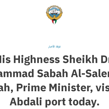
غرفة الأخبار
is Highness Sheikh D
mmad Sabah Al-Sale
h, Prime Minister, vi
Abdali port today.