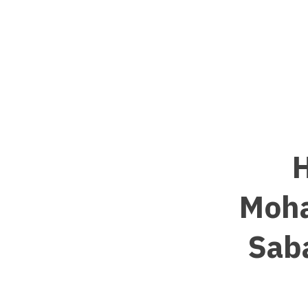
H
Moha
Saba