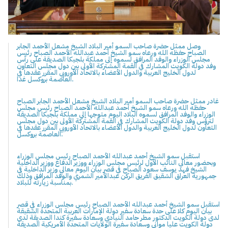
وصل ممثل حضرة صاحب السمو أمير البلاد الشيخ مشعل الأحمد الجابر
الصباح حفظه الله ورعاه سمو الشيخ أحمد عبدالله الأحمد الصباح رئيس
مجلس الوزراء والوفد المرافق لسموه إلى مملكة بلجيكا الصديقة على رأس
وفد دولة الكويت المشارك في القمة المشتركة الأولى بين دول مجلس التعاون
لدول الخليج العربية والدول الأعضاء بالاتحاد الأوروبي المقرر عقدها في
العاصمة بروكسل غدا.
غادر ممثل حضرة صاحب السمو أمير البلاد الشيخ مشعل الأحمد الجابر الصباح
حفظه الله ورعاه سمو الشيخ أحمد عبدالله الأحمد الصباح رئيس مجلس
الوزراء والوفد المرافق لسموه البلاد اليوم متوجها إلى مملكة بلجيكا الصديقة
لترؤس وفد دولة الكويت المشارك في القمة المشتركة الأولى بين دول مجلس
التعاون لدول الخليج العربية والدول الأعضاء بالاتحاد الأوروبي المقرر عقدها في
العاصمة بروكسل.
استقبل سمو الشيخ أحمد عبدالله الأحمد الصباح رئيس مجلس الوزراء
وبحضور معالي النائب الأول لرئيس مجلس الوزراء ووزير الدفاع ووزير الداخلية
الشيخ فهد يوسف سعود الصباح في قصر بيان اليوم معالي وزير الداخلية في
جمهورية العراق الشقيق الفريق الركن عبدالأمير الشمري والوفد المرافق وذلك
بمناسبة زيارته للبلاد.
استقبل سمو الشيخ أحمد عبدالله الأحمد الصباح رئيس مجلس الوزراء في قصر
بيان اليوم كلا على حدة سعادة سفير دولة الإمارات العربية المتحدة الشقيقة
لدى دولة الكويت الدكتور مطر حامد النيادي وسعادة سفيرة كندا الصديقة لدى
دولة الكويت عليا مواني وسعادة سفيرة الولايات المتحدة الأمريكية الصديقة