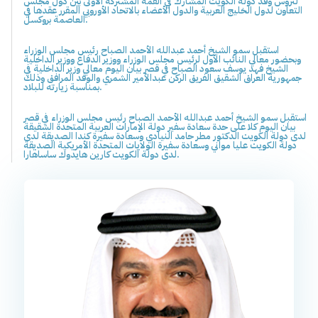
لترؤس وفد دولة الكويت المشارك في القمة المشتركة الأولى بين دول مجلس
التعاون لدول الخليج العربية والدول الأعضاء بالاتحاد الأوروبي المقرر عقدها في
العاصمة بروكسل.
استقبل سمو الشيخ أحمد عبدالله الأحمد الصباح رئيس مجلس الوزراء
وبحضور معالي النائب الأول لرئيس مجلس الوزراء ووزير الدفاع ووزير الداخلية
الشيخ فهد يوسف سعود الصباح في قصر بيان اليوم معالي وزير الداخلية في
جمهورية العراق الشقيق الفريق الركن عبدالأمير الشمري والوفد المرافق وذلك
بمناسبة زيارته للبلاد.
استقبل سمو الشيخ أحمد عبدالله الأحمد الصباح رئيس مجلس الوزراء في قصر
بيان اليوم كلا على حدة سعادة سفير دولة الإمارات العربية المتحدة الشقيقة
لدى دولة الكويت الدكتور مطر حامد النيادي وسعادة سفيرة كندا الصديقة لدى
دولة الكويت عليا مواني وسعادة سفيرة الولايات المتحدة الأمريكية الصديقة
لدى دولة الكويت كارين هايدوك ساساهارا.