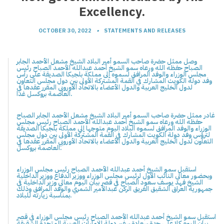
Excellency.
OCTOBER 30, 2022
•
STATEMENTS AND RELEASES
وصل ممثل حضرة صاحب السمو أمير البلاد الشيخ مشعل الأحمد الجابر
الصباح حفظه الله ورعاه سمو الشيخ أحمد عبدالله الأحمد الصباح رئيس
مجلس الوزراء والوفد المرافق لسموه إلى مملكة بلجيكا الصديقة على رأس
وفد دولة الكويت المشارك في القمة المشتركة الأولى بين دول مجلس التعاون
لدول الخليج العربية والدول الأعضاء بالاتحاد الأوروبي المقرر عقدها في
العاصمة بروكسل غدا.
غادر ممثل حضرة صاحب السمو أمير البلاد الشيخ مشعل الأحمد الجابر الصباح
حفظه الله ورعاه سمو الشيخ أحمد عبدالله الأحمد الصباح رئيس مجلس
الوزراء والوفد المرافق لسموه البلاد اليوم متوجها إلى مملكة بلجيكا الصديقة
لترؤس وفد دولة الكويت المشارك في القمة المشتركة الأولى بين دول مجلس
التعاون لدول الخليج العربية والدول الأعضاء بالاتحاد الأوروبي المقرر عقدها في
العاصمة بروكسل.
استقبل سمو الشيخ أحمد عبدالله الأحمد الصباح رئيس مجلس الوزراء
وبحضور معالي النائب الأول لرئيس مجلس الوزراء ووزير الدفاع ووزير الداخلية
الشيخ فهد يوسف سعود الصباح في قصر بيان اليوم معالي وزير الداخلية في
جمهورية العراق الشقيق الفريق الركن عبدالأمير الشمري والوفد المرافق وذلك
بمناسبة زيارته للبلاد.
استقبل سمو الشيخ أحمد عبدالله الأحمد الصباح رئيس مجلس الوزراء في قصر
بيان اليوم كلا على حدة سعادة سفير دولة الإمارات العربية المتحدة الشقيقة