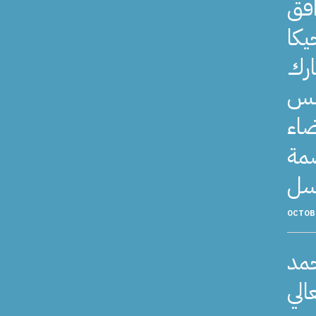
افق
يكا
ارك
جلس
ضاء
صمة
OCTOBE
حمد
الي