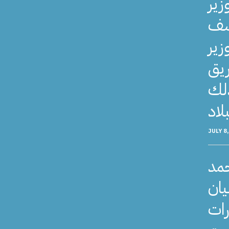
زير
وسف
زير
ريق
ذلك
JULY 8
حمد
يان
رات