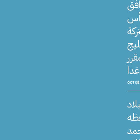
افق
رأس
ركة
ليج
قرر
OCTOBE
لاد
فظه
حمد