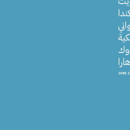
ويت
ندا
اني
كية
دوك
JUNE 2