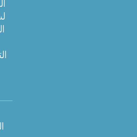
ال
لس
ال
ال
ا