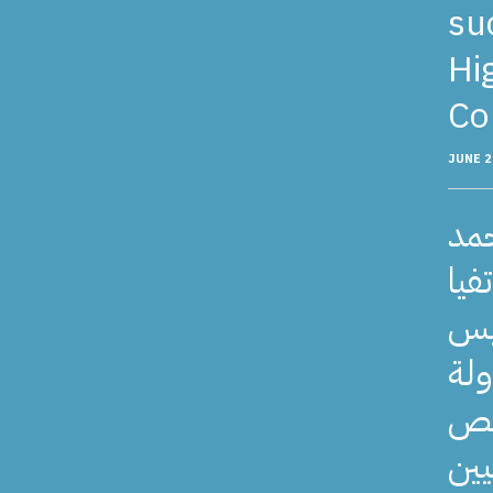
su
Hi
Co
JUNE 2
حمد
فيا
يس
ولة
لص
يين