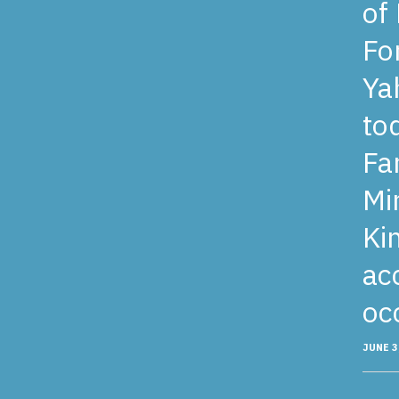
of
Fo
Ya
to
Fa
Min
Ki
ac
occ
JUNE 3