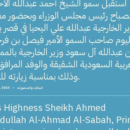
استقبل سمو الشيخ أحمد عبدالله الأ
لصباح رئيس مجلس الوزراء وبحضور مع
ر الخارجية عبدالله علي اليحيا في قصر ب
ليوم صاحب السمو الأمير فيصل بن فر
 عبدالله آل سعود وزير الخارجية بالمم
عربية السعودية الشقيقة والوفد المرافق
وذلك بمناسبة زيارته للبلاد.
, 2024
•
البيانات والمنشورات
s Highness Sheikh Ahmed
dullah Al-Ahmad Al-Sabah, Pr