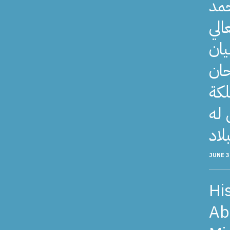
حمد
الي
يان
حان
لكة
 له
JUNE 3
Hi
Ab