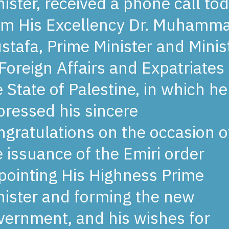
nister, received a phone call to
om His Excellency Dr. Muhamm
stafa, Prime Minister and Minis
 Foreign Affairs and Expatriates
e State of Palestine, in which he
pressed his sincere
ngratulations on the occasion o
e issuance of the Emiri order
pointing His Highness Prime
nister and forming the new
vernment, and his wishes for