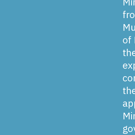
Mi
fr
Mu
of
th
ex
co
th
ap
Mi
go