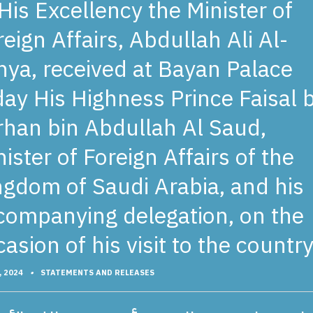
 His Excellency the Minister of
reign Affairs, Abdullah Ali Al-
hya, received at Bayan Palace
day His Highness Prince Faisal 
rhan bin Abdullah Al Saud,
ister of Foreign Affairs of the
ngdom of Saudi Arabia, and his
companying delegation, on the
asion of his visit to the country
, 2024
•
STATEMENTS AND RELEASES